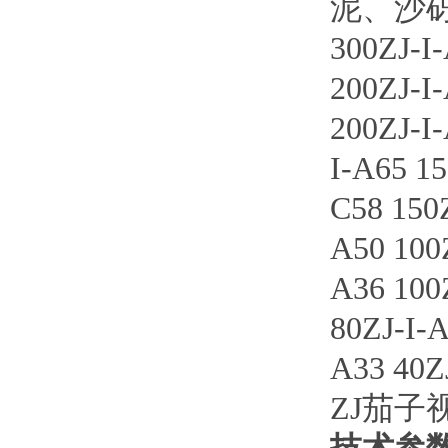
泥、
300ZJ-I
200ZJ-I
200ZJ
I-A65 15
C58 150Z
A50 100
A36 100
80ZJ-I-A
A33 40Z
ZJ茄子