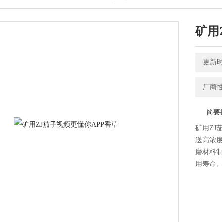
矿用
更新时间
厂商性
简要描
矿用ZJ
送高浓度
磨材料制
用寿命