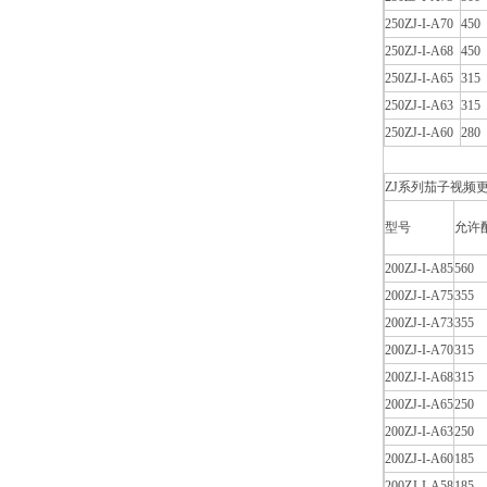
250ZJ-I-A70
450
250ZJ-I-A68
450
250ZJ-I-A65
315
250ZJ-I-A63
315
250ZJ-I-A60
280
ZJ系列茄子视频更
型号
允许配
200ZJ-I-A85
560
200ZJ-I-A75
355
200ZJ-I-A73
355
200ZJ-I-A70
315
200ZJ-I-A68
315
200ZJ-I-A65
250
200ZJ-I-A63
250
200ZJ-I-A60
185
200ZJ-I-A58
185