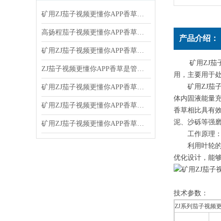
矿用ZJ茄子视频更懂你APP香草：矿山排水与物料输送的坚实力量
高扬程茄子视频更懂你APP香草在污泥处理中的关键作用
产品介绍：
矿用ZJ茄子视频更懂你APP香草能够节省能源，提高生产效率
矿用ZJ茄子视频
ZJ茄子视频更懂你APP香草是管道水利输送的关键设备
用，主要用
矿用ZJ茄子视
矿用ZJ茄子视频更懂你APP香草不出水的解决办法
体内固液能量充分
矿用ZJ茄子视频更懂你APP香草是如何工作的呢
香草相比具有效率高
泥、沙砾等强磨蚀
矿用ZJ茄子视频更懂你APP香草的工况点简单说明一下
工作原理
利用叶轮的旋转产
优化设计，能
技术参数：
ZJ系列茄子视频更