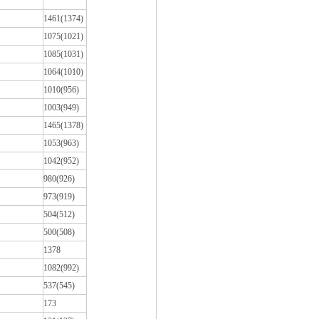
1461(1374)
1075(1021)
1085(1031)
1064(1010)
1010(956)
1003(949)
1465(1378)
1053(963)
1042(952)
980(926)
973(919)
504(512)
500(508)
1378
1082(992)
537(545)
173