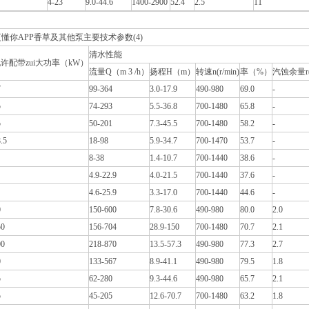
4-23
9.0-44.6
1400-2900
52.4
2.5
11
懂你APP香草及其他泵主要技术参数(4)
清水性能
许配带zui大功率（kW）
流量Q（m 3 /h）
扬程H（m）
转速n(r/min)
率（%）
汽蚀余量r(
7
99-364
3.0-17.9
490-980
69.0
-
5
74-293
5.5-36.8
700-1480
65.8
-
5
50-201
7.3-45.5
700-1480
58.2
-
.5
18-98
5.9-34.7
700-1470
53.7
-
8-38
1.4-10.7
700-1440
38.6
-
4.9-22.9
4.0-21.5
700-1440
37.6
-
4.6-25.9
3.3-17.0
700-1440
44.6
-
0
150-600
7.8-30.6
490-980
80.0
2.0
50
156-704
28.9-150
700-1480
70.7
2.1
00
218-870
13.5-57.3
490-980
77.3
2.7
0
133-567
8.9-41.1
490-980
79.5
1.8
5
62-280
9.3-44.6
490-980
65.7
2.1
5
45-205
12.6-70.7
700-1480
63.2
1.8