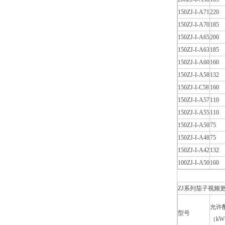
150ZJ-I-A71
220
150ZJ-I-A70
185
150ZJ-I-A65
200
150ZJ-I-A63
185
150ZJ-I-A60
160
150ZJ-I-A58
132
150ZJ-I-C58
160
150ZJ-I-A57
110
150ZJ-I-A55
110
150ZJ-I-A50
75
150ZJ-I-A48
75
150ZJ-I-A42
132
100ZJ-I-A50
160
ZJ系列茄子视频更
允许配
型号
（k