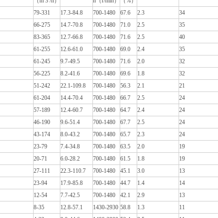
（m 3 /h）
n（r/min）
（%）
79-331
17.3-84.8
700-1480
67.6
2.3
34
66-275
14.7-70.8
700-1480
71.0
2.5
35
83-365
12.7-66.8
700-1480
71.6
2.5
40
61-255
12.6-61.0
700-1480
69.0
2.4
35
61-245
9.7-49.5
700-1480
71.6
2.0
32
56-225
8.2-41.6
700-1480
69.6
1.8
32
51-242
22.1-109.8
700-1480
56.3
2.1
21
61-204
14.4-70.4
700-1480
66.7
2.5
24
57-189
12.4-60.7
700-1480
64.7
2.4
24
46-190
9.6-51.4
700-1480
67.7
2.5
24
43-174
8.0-43.2
700-1480
65.7
2.3
24
23-79
7.4-34.8
700-1480
63.5
2.0
19
20-71
6.0-28.2
700-1480
61.5
1.8
19
27-111
22.3-110.7
700-1480
45.1
3.0
13
23-94
17.9-85.8
700-1480
44.7
1.4
14
12-54
7.7-42.5
700-1480
42.1
2.9
13
8-35
12.8-57.1
1430-2930
58.8
1.3
11