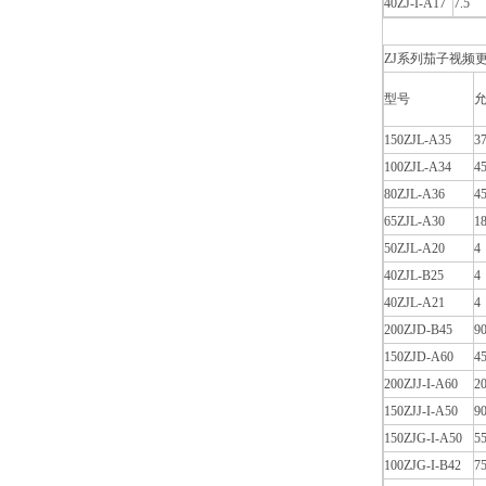
40ZJ-I-A17
7.5
ZJ系列茄子视频更
型号
允
150ZJL-A35
3
100ZJL-A34
4
80ZJL-A36
4
65ZJL-A30
18
50ZJL-A20
4
40ZJL-B25
4
40ZJL-A21
4
200ZJD-B45
9
150ZJD-A60
4
200ZJJ-I-A60
2
150ZJJ-I-A50
9
150ZJG-I-A50
5
100ZJG-I-B42
7