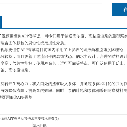
更懂你APP香草是一种专门用于输送高浓度、高粘度渣浆的重型泵类设备
于处理含固体颗粒的腐蚀性或磨损性介质。
频更懂你APP香草是目前国内采用了上发表的固液两相流速度比理论，由清
转换，而且改善了过流部件的磨蚀状态。的水力设计，合理的结构设
，气蚀性能好，使用寿命长，运行可靠等特点。可广泛使用于矿山、冶金
、高浓度渣浆。
：
生离心力，将入口处的渣浆吸入泵体，并通过泵体和叶轮的共同作用
够有效降低流阻，提高泵的效率。同时，泵的叶轮和泵体都采用耐磨材料制
懂你APP香草及其他泵主要技术参数(1)
清水性能